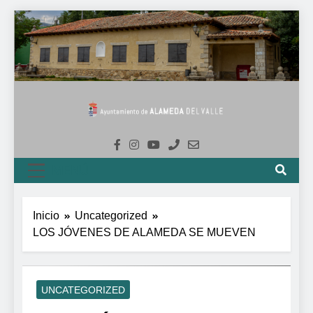
Saltar
al
contenido
Ayuntamiento
De Alameda Del
MENÚ
Valle
Inicio
Uncategorized
LOS JÓVENES DE ALAMEDA SE MUEVEN
UNCATEGORIZED