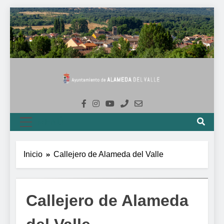
Saltar
al
contenido
Ayuntamiento
De Alameda Del
MENÚ
Valle
Inicio
Callejero de Alameda del Valle
Callejero de Alameda